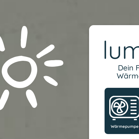
Dein 
Wärme
Wärmepumpe