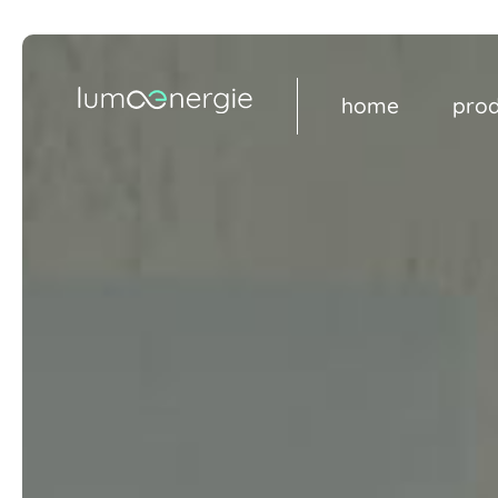
home
pro